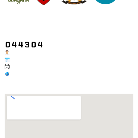
Jl. P.B. Sudirman, Kec. Denpasar Bar., Kota Denpasar, Bali
+62 (361) 4787610 / 082241832407
rsadudayana9denpasar@gmail.com
Users Today : 115
Users This Month : 605
Users This Year : 14478
Who's Online : 0