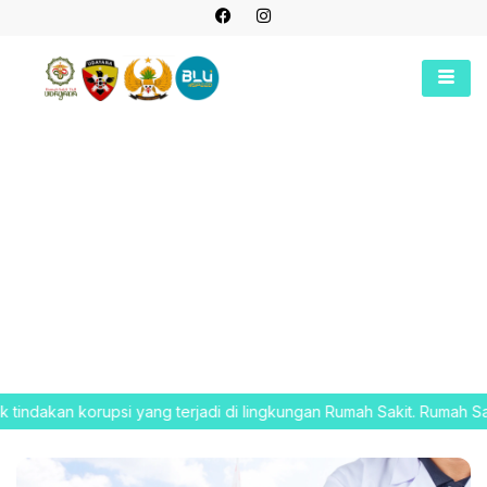
g terjadi di lingkungan Rumah Sakit. Rumah Sakit Tk.II Udayana s