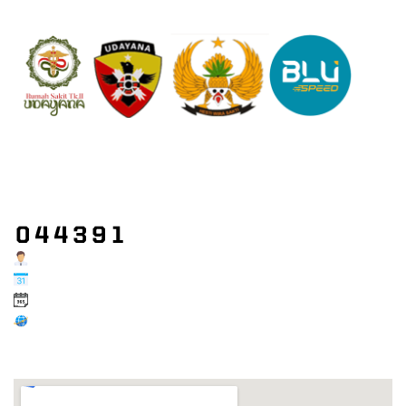
Jl. P.B. Sudirman, Kec. Denpasar Bar., Kota Denpasar, Bali
+62 (361) 4787610 / 082241832407
rsadudayana9denpasar@gmail.com
Users Today : 84
Users This Month : 692
Users This Year : 14565
Who's Online : 0