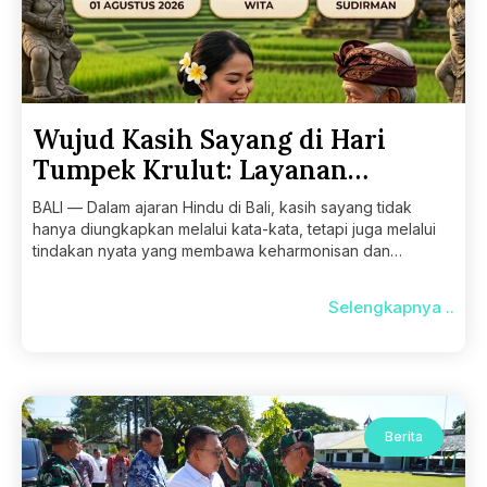
Wujud Kasih Sayang di Hari
Tumpek Krulut: Layanan
Pemeriksaan Kesehatan Gratis
BALI — Dalam ajaran Hindu di Bali, kasih sayang tidak
untuk Masyarakat Umum
hanya diungkapkan melalui kata-kata, tetapi juga melalui
tindakan nyata yang membawa keharmonisan dan
kesejahteraan
Selengkapnya ..
Berita