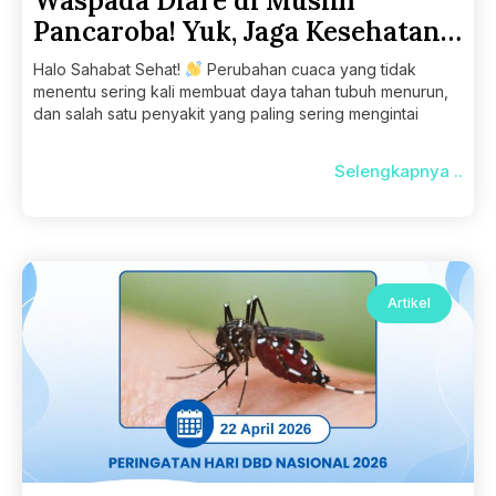
Waspada Diare di Musim
Pancaroba! Yuk, Jaga Kesehatan
Pencernaan.
Halo Sahabat Sehat!
Perubahan cuaca yang tidak
menentu sering kali membuat daya tahan tubuh menurun,
dan salah satu penyakit yang paling sering mengintai
Selengkapnya ..
Artikel